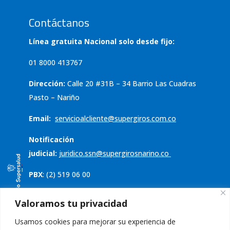
Contáctanos
Línea gratuita Nacional solo desde fijo:
01 8000 413767
Dirección:
Calle 20 #31B – 34 Barrio Las Cuadras
Pasto – Nariño
Email:
servicioalcliente@supergiros.
com.co
Notificación
judicial:
juridico.ssn@supergirosnarino.co
PBX
: (2) 519 06 00
Servicio al cliente
Valoramos tu privacidad
Usamos cookies para mejorar su experiencia de
Política de tratamiento de datos