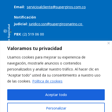
Email:
servicioalcliente@supergiros.
com.co
Notificación
judicial:
juridico.ssn@supergirosnarino.co
PBX
: (2) 519 06 00
Servicio al cliente
Valoramos tu privacidad
Usamos cookies para mejorar su experiencia de
Política de tratamiento de datos
navegación, mostrarle anuncios o contenidos
Aviso de privacidad
personalizados y analizar nuestro tráfico. Al hacer clic en
“Aceptar todo” usted da su consentimiento a nuestro uso
PQRS
de las cookies.
Política de cookies
Aceptar todo
Personalizar