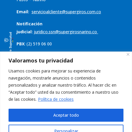
Email:
servicioalcliente@supergiros.
com.co
Notificación
judicial:
juridico.ssn@supergirosnarino.co
PBX
: (2) 519 06 00
Servicio al cliente
Valoramos tu privacidad
Usamos cookies para mejorar su experiencia de
Política de tratamiento de datos
navegación, mostrarle anuncios o contenidos
Aviso de privacidad
personalizados y analizar nuestro tráfico. Al hacer clic en
“Aceptar todo” usted da su consentimiento a nuestro uso
PQRS
de las cookies.
Política de cookies
Aceptar todo
Personalizar