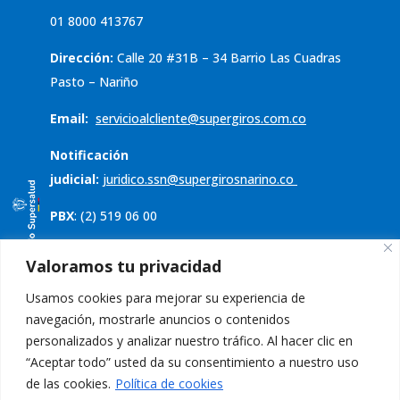
01 8000 413767
Dirección:
Calle 20 #31B – 34 Barrio Las Cuadras
Pasto – Nariño
Email:
servicioalcliente@supergiros.
com.co
Notificación
judicial:
juridico.ssn@supergirosnarino.co
PBX
: (2) 519 06 00
Servicio al cliente
Valoramos tu privacidad
Usamos cookies para mejorar su experiencia de
Política de tratamiento de datos
navegación, mostrarle anuncios o contenidos
Aviso de privacidad
personalizados y analizar nuestro tráfico. Al hacer clic en
“Aceptar todo” usted da su consentimiento a nuestro uso
PQRS
de las cookies.
Política de cookies