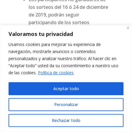
los sorteos del 16 ó 24 de diciembre
de 2019, podrán seguir
participando de los sorteos
siguientes.
Valoramos tu privacidad
Se entregarán 28 Premios en total,
Usamos cookies para mejorar su experiencia de
cada uno a una persona diferente
navegación, mostrarle anuncios o contenidos
por lo que, si se llegara a
personalizados y analizar nuestro tráfico. Al hacer clic en
seleccionar a una misma persona
“Aceptar todo” usted da su consentimiento a nuestro uso
dos o más veces, solo se entregará
de las cookies.
Política de cookies
el premio correspondiente al primer
sorteo en que fue seleccionado.
Aceptar todo
El premio es único, intransferible e
inmodificable y se entregará entre
Personalizar
los primeros 30 días siguientes al
sorteo, en el lugar y fecha
Rechazar todo
convenida con los respectivos
ganadores, quienes deberán