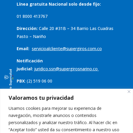
Línea gratuita Nacional solo desde fijo:
01 8000 413767
Dirección:
Calle 20 #31B – 34 Barrio Las Cuadras
Pasto – Nariño
Email:
servicioalcliente@supergiros.
com.co
Notificación
judicial:
juridico.ssn@supergirosnarino.co
PBX
: (2) 519 06 00
Servicio al cliente
Valoramos tu privacidad
Usamos cookies para mejorar su experiencia de
Política de tratamiento de datos
navegación, mostrarle anuncios o contenidos
Aviso de privacidad
personalizados y analizar nuestro tráfico. Al hacer clic en
“Aceptar todo” usted da su consentimiento a nuestro uso
PQRS