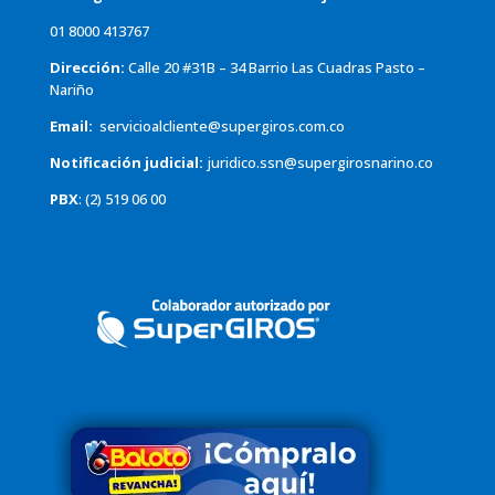
01 8000 413767
Dirección:
Calle 20 #31B – 34 Barrio Las Cuadras Pasto –
Nariño
Email:
servicioalcliente@supergiros.
com.co
Notificación judicial:
juridico.ssn@supergirosnarino.co
PBX
: (2) 519 06 00