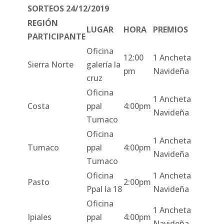
SORTEOS 24/12/2019
REGIÓN
LUGAR
HORA
PREMIOS
PARTICIPANTE
Oficina
12:00
1 Ancheta
Sierra Norte
galería la
pm
Navideña
cruz
Oficina
1 Ancheta
Costa
ppal
4:00pm
Navideña
Tumaco
Oficina
1 Ancheta
Tumaco
ppal
4:00pm
Navideña
Tumaco
Oficina
1 Ancheta
Pasto
2:00pm
Ppal la 18
Navideña
Oficina
1 Ancheta
Ipiales
ppal
4:00pm
Navideña