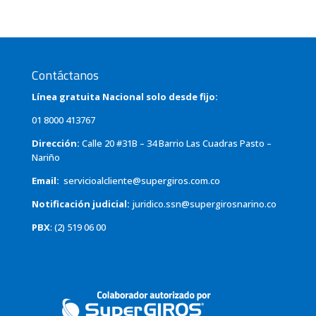
Contáctanos
Línea gratuita Nacional solo desde fijo:
01 8000 413767
Dirección:
Calle 20 #31B – 34 Barrio Las Cuadras Pasto –
Nariño
Email:
servicioalcliente@supergiros.
com.co
Notificación judicial:
juridico.ssn@supergirosnarino.co
PBX
: (2) 519 06 00