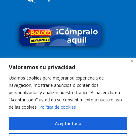
Síguenos en
Valoramos tu privacidad
Usamos cookies para mejorar su experiencia de
navegación, mostrarle anuncios o contenidos
personalizados y analizar nuestro tráfico. Al hacer clic en
“Aceptar todo” usted da su consentimiento a nuestro uso
Conoce nuestra Política de Tratamiento de Datos
Aquí
de las cookies.
Política de cookies
Aviso de Privacidad:
El uso de esta página web y sus servicios, es
indicación de aceptación de los
Términos de Uso
Aceptar todo