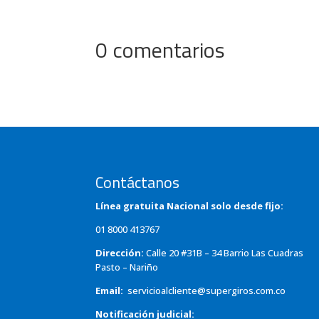
0 comentarios
Contáctanos
Línea gratuita Nacional solo desde fijo:
01 8000 413767
Dirección:
Calle 20 #31B – 34 Barrio Las Cuadras
Pasto – Nariño
Email:
servicioalcliente@supergiros.
com.co
Notificación judicial: