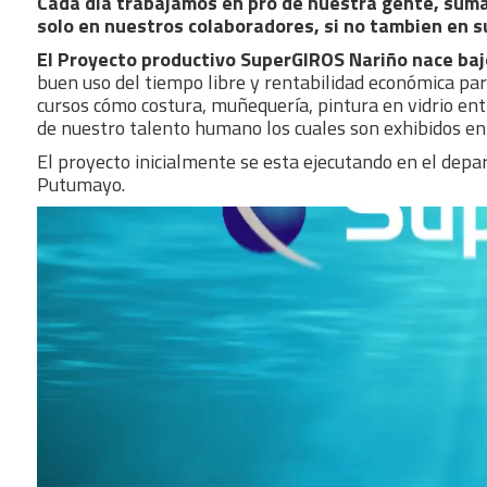
Cada día trabajamos en pro de nuestra gente, suma
solo en nuestros colaboradores, si no tambien en su
El Proyecto productivo SuperGIROS Nariño nace baj
buen uso del tiempo libre y rentabilidad económica par
cursos cómo costura, muñequería, pintura en vidrio e
de nuestro talento humano los cuales son exhibidos e
El proyecto inicialmente se esta ejecutando en el dep
Putumayo.
Reproductor
de
vídeo